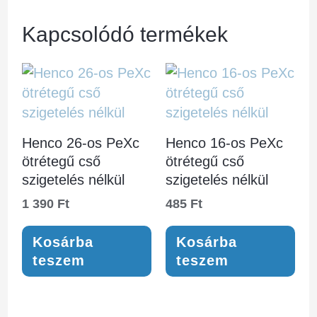
Kapcsolódó termékek
Henco 26-os PeXc
Henco 16-os PeXc
ötrétegű cső
ötrétegű cső
szigetelés nélkül
szigetelés nélkül
1 390
Ft
485
Ft
Kosárba
Kosárba
teszem
teszem