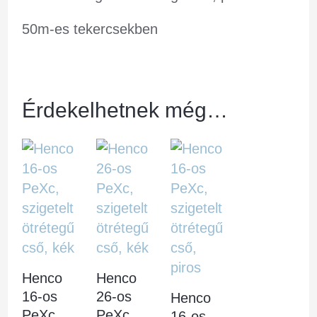
50m-es tekercsekben
Érdekelhetnek még…
Henco
Henco
16-os
26-os
Henco
PeXc,
PeXc,
16-os