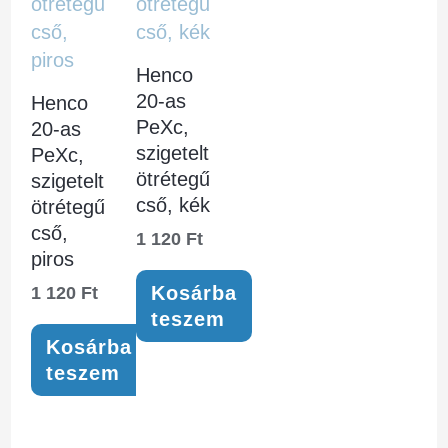
Henco
20-as
Henco
PeXc,
20-as
szigetelt
PeXc,
ötrétegű
szigetelt
cső, kék
ötrétegű
cső,
1 120
Ft
piros
Kosárba
1 120
Ft
teszem
Kosárba
teszem