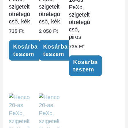
szigetelt
szigetelt
PeXc,
ötrétegű
ötrétegű
szigetelt
cső, kék
cső, kék
ötrétegű
cső,
735
Ft
2 050
Ft
piros
Kosárba
Kosárba
735
Ft
teszem
teszem
Kosárba
teszem