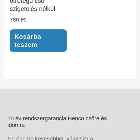
ötrétegű cső
szigetelés nélkül
780
Ft
Kosárba
teszem
10 év rendszergarancia Henco csőre és
idomra
Ne érje be kevesebbel, válassza a