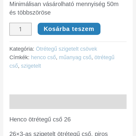
Minimálisan vásárolható mennyiség 50m
és többszöröse
Kosárba teszem
Kategória:
Ötrétegű szigetelt csövek
Címkék:
henco cső
,
műanyag cső
,
ötrétegű
cső
,
szigetelt
Leírás
Henco ötrétegű cső 26
26×3-as szigetelt ötrétegű cső, piros