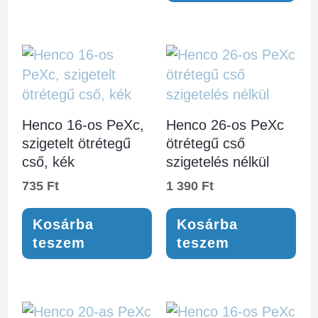
Henco 16-os PeXc,
Henco 26-os PeXc
szigetelt ötrétegű
ötrétegű cső
cső, kék
szigetelés nélkül
735
Ft
1 390
Ft
Kosárba
Kosárba
teszem
teszem