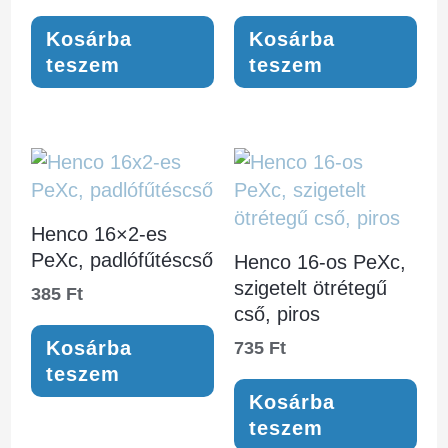
Kosárba
Kosárba
teszem
teszem
Henco 16×2-es
PeXc, padlófűtéscső
Henco 16-os PeXc,
szigetelt ötrétegű
385
Ft
cső, piros
Kosárba
735
Ft
teszem
Kosárba
teszem