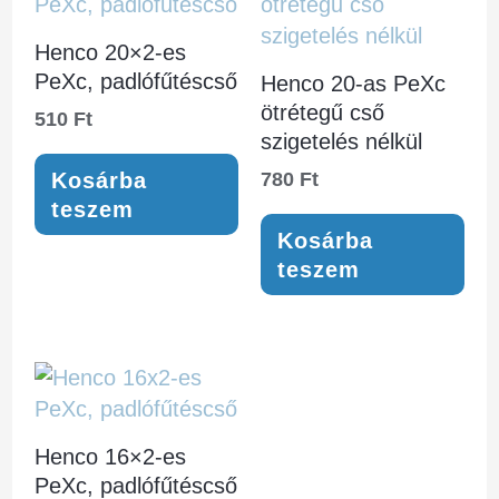
Henco 20×2-es
PeXc, padlófűtéscső
Henco 20-as PeXc
ötrétegű cső
510
Ft
szigetelés nélkül
Kosárba
780
Ft
teszem
Kosárba
teszem
Henco 16×2-es
PeXc, padlófűtéscső