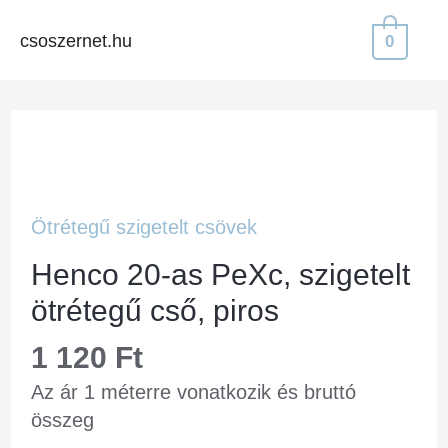
csoszernet.hu
0
Ötrétegű szigetelt csövek
Henco 20-as PeXc, szigetelt
ötrétegű cső, piros
1 120
Ft
Az ár 1 méterre vonatkozik és bruttó
összeg