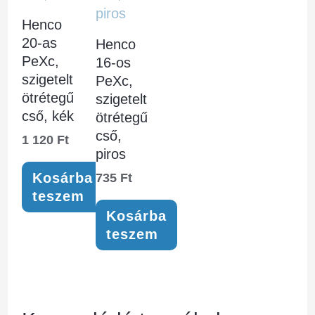
Henco
20-as
Henco
PeXc,
16-os
szigetelt
PeXc,
ötrétegű
szigetelt
cső, kék
ötrétegű
cső,
1 120
Ft
piros
Kosárba
735
Ft
teszem
Kosárba
teszem