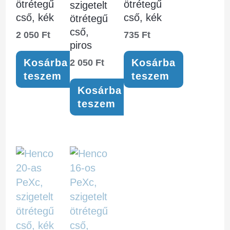
ötrétegű
ötrétegű
szigetelt
cső, kék
cső, kék
ötrétegű
cső,
2 050
Ft
735
Ft
piros
Kosárba
Kosárba
2 050
Ft
teszem
teszem
Kosárba
teszem