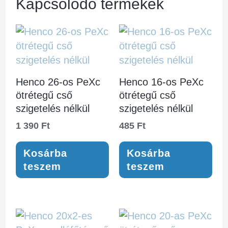
Kapcsolódó termékek
Henco 26-os PeXc
Henco 16-os PeXc
ötrétegű cső
ötrétegű cső
szigetelés nélkül
szigetelés nélkül
1 390
Ft
485
Ft
Kosárba
Kosárba
teszem
teszem