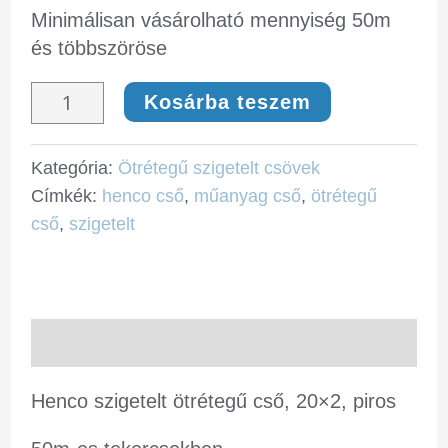
Minimálisan vásárolható mennyiség 50m
és többszöröse
Kosárba teszem
Kategória:
Ötrétegű szigetelt csövek
Címkék:
henco cső
,
műanyag cső
,
ötrétegű
cső
,
szigetelt
Leírás
Henco szigetelt ötrétegű cső, 20×2, piros