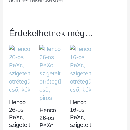
50m-es tekercsekben
Érdekelhetnek még…
Henco
Henco
26-os
16-os
Henco
PeXc,
PeXc,
26-os
szigetelt
szigetelt
PeXc,