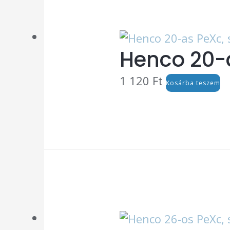
Henco 20-a
1 120
Ft
Kosárba teszem