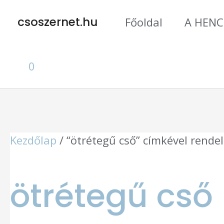
Skip
csoszernet.hu
Főoldal
A HENC
to
content
0
Kezdőlap
/ “ötrétegű cső” címkével rende
ötrétegű cső