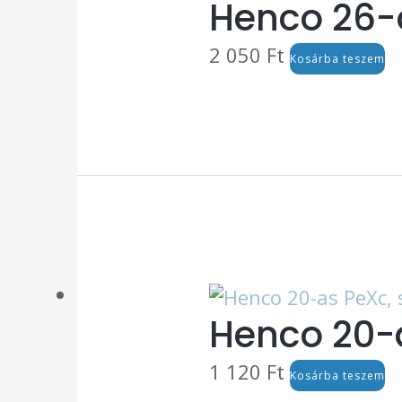
Henco 26-o
2 050
Ft
Kosárba teszem
Henco 20-a
1 120
Ft
Kosárba teszem