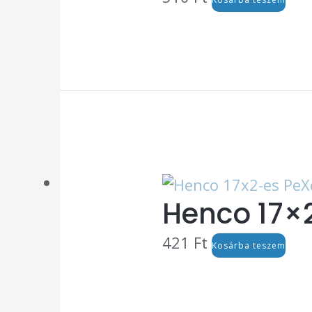
Henco 17×2
421
Ft
Kosárba teszem