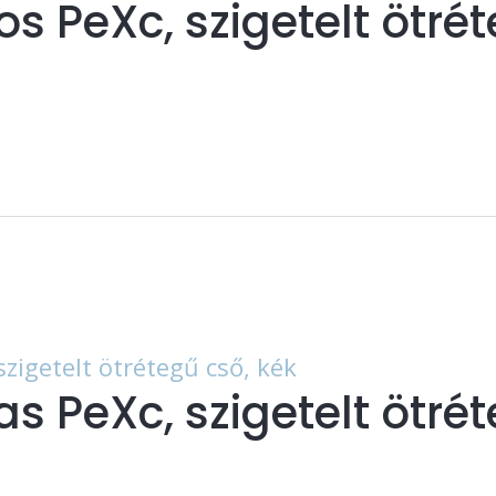
s PeXc, szigetelt ötrét
s PeXc, szigetelt ötrét