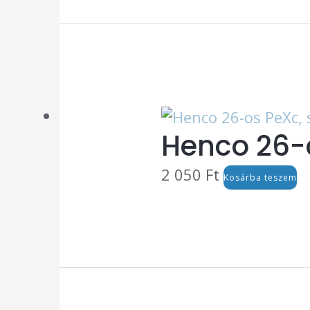
Henco 26-o
2 050
Ft
Kosárba teszem