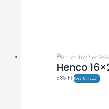
Henco 16×
385
Ft
Kosárba teszem