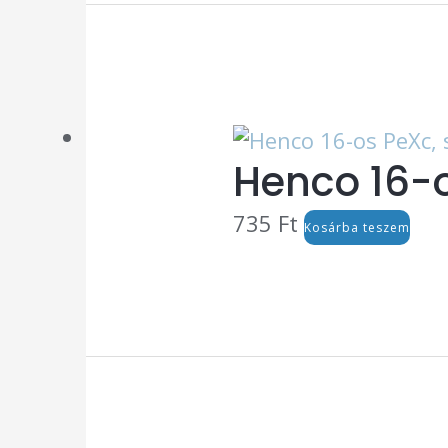
Henco 16-o
735
Ft
Kosárba teszem