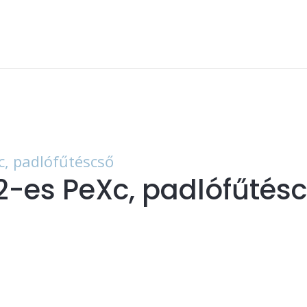
2-es PeXc, padlófűtés