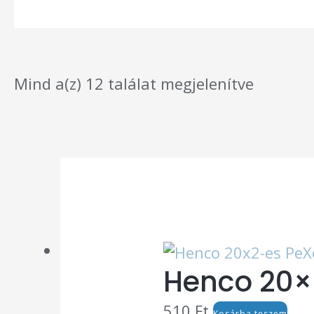
Sorted
Mind a(z) 12 találat megjelenítve
by
latest
Henco 20×
510
Ft
Kosárba teszem