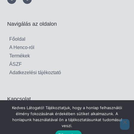
Navigálás az oldalon
Főoldal
A Henco-ról
Termékek
ÁSZF
Adatkezelési tájékoztató
Kapcsolat
Kedves Látogató! Tájékoztatjuk, hogy a honlap felhasználói
info@csoszernet.hu
élmény fokozásának érdekében sütiket alkalmazunk. A
honlapunk használatával ön a tájékoztatásunkat tudomásul
06-20/491-87-86
veszi.