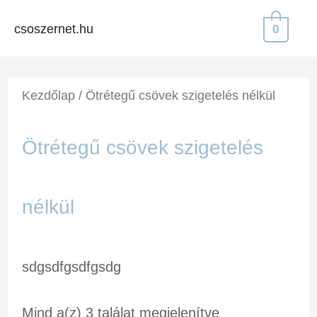
csoszernet.hu
0
Kezdőlap
/ Ötrétegű csövek szigetelés nélkül
Ötrétegű csövek szigetelés
nélkül
sdgsdfgsdfgsdg
Mind a(z) 3 találat megjelenítve