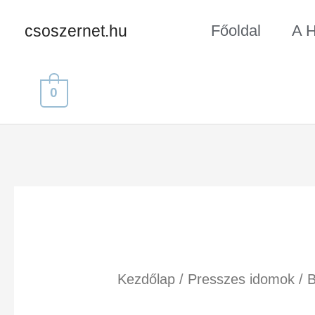
csoszernet.hu
Főoldal
A 
0
Kezdőlap
/
Presszes idomok
/ 