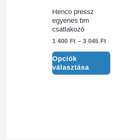
Henco pressz
egyenes bm
csatlakozó
1 400
Ft
–
3 045
Ft
Opciók
választása