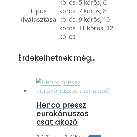
körös, 5 körös, 6
Típus
körös, 7 körös, 8
kiválasztása:
körös, 9 körös, 10
körös, 11 körös, 12
körös
Érdekelhetnek még…
Henco pressz
eurokónuszos
csatlakozó
Ártartomány:
1 141
Ft
–
1 420
Ft