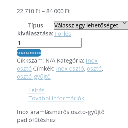
Ártartomány:
22 710
Ft
–
84 000
Ft
22
Típus
710 Ft
kiválasztása:
Törlés
-
Inox
84
áramlásmérős
000 Ft
Kosárba teszem
osztó-
Cikkszám:
N/A
Kategória:
Inox
gyűjtő
osztó
Címkék:
inox osztó
,
osztó
,
padlófűtéshez
osztó-gyűjtő
mennyiség
Leírás
További információk
Inox áramlásmérős osztó-gyűjtő
padlófűtéshez