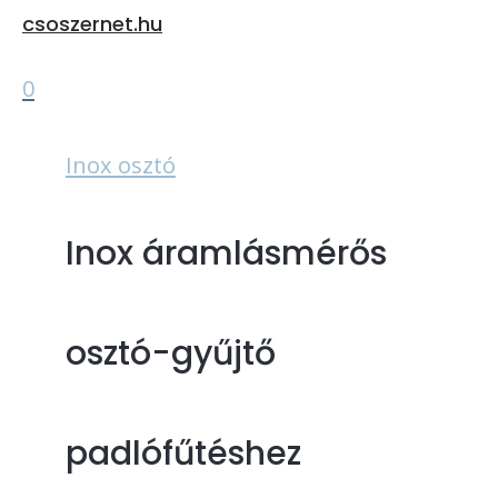
Skip
csoszernet.hu
to
Main
content
Menu
0
Inox osztó
Inox áramlásmérős
osztó-gyűjtő
padlófűtéshez